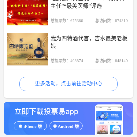
主任”“最美医师”评选
总投票数：675380
总访问数：874310
我为四特酒代言，吉水最美老板
娘
总投票数：498874
总访问数：848140
更多活动，点击前往活动中心
iPhone 版
Android 版