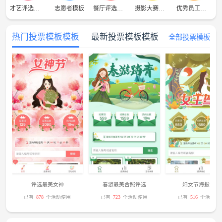
才艺评选模板
志愿者模板
餐厅评选模板
摄影大赛模板
优秀员工评选
热门投票模板模板
最新投票模板模板
全部投票模板
评选最美女神
春游最美合照评选
妇女节海报评选
已有
878
个活动使用
已有
723
个活动使用
已有
516
个活动使